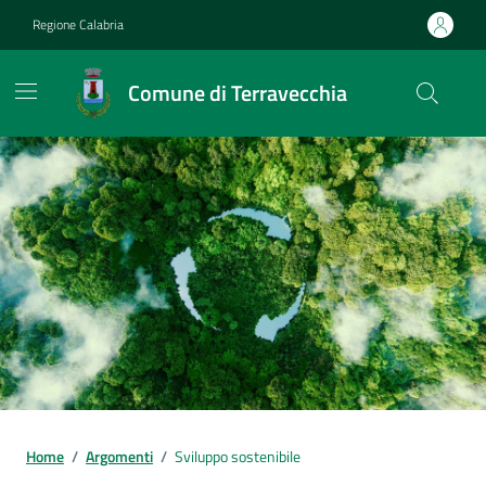
Vai ai contenuti
Vai al footer
Regione Calabria
Comune di Terravecchia
Home
/
Argomenti
/
Sviluppo sostenibile