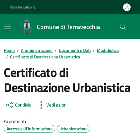
Vai ai contenuti
Vai al footer
Regione Calabria
Comune di Terravecchia
Home
/
Amministrazione
/
Documenti e Dati
/
Modulistica
/
Certificato di Destinazione Urbanistica
Certificato di
Destinazione Urbanistica
Dettagli del documento
Condividi
Vedi azioni
Argomenti
Accesso all'informazione
Urbanizzazione