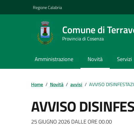
Vai ai contenuti
Vai al footer
Regione Calabria
Comune di Terrav
Provincia di Cosenza
Amministrazione
Novità
Servizi
Home
/
Novità
/
avvisi
/
AVVISO DISINFESTAZ
AVVISO DISINFE
Dettagli della notizi
25 GIUGNO 2026 DALLE ORE 00.00