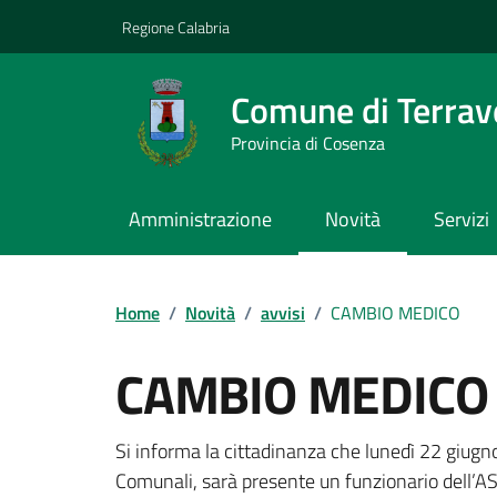
Vai ai contenuti
Vai al footer
Regione Calabria
Comune di Terrav
Provincia di Cosenza
Amministrazione
Novità
Servizi
Home
/
Novità
/
avvisi
/
CAMBIO MEDICO
CAMBIO MEDICO
Dettagli della notizi
Si informa la cittadinanza che lunedì 22 giugno 
Comunali, sarà presente un funzionario dell’ASP 